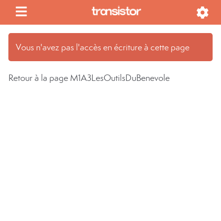
Vous n'avez pas l'accès en écriture à cette page
Retour à la page M1A3LesOutilsDuBenevole